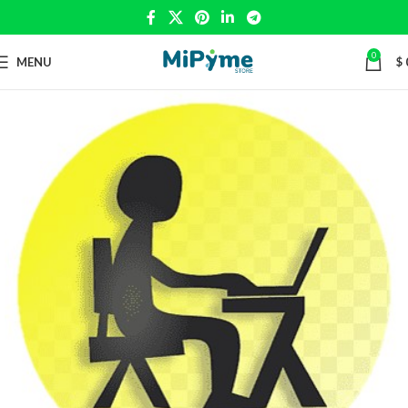
0
MENU
$