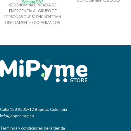
CONOCIMIENTOS, O LAS
Sabana SAS
SE DENOMINA BRIGADA DE
APTITUDES Y HABILIDADES.
EMERGENCIA AL GRUPO DE
ESTA PERMITE A LOS
PERSONAS QUE SE ENCUENTRAN
TRABAJADORES TENER UN
DEBIDAMENTE ORGANIZADOS,
MEJOR RENDIMIENTO LABORAL
ENTRENADOS Y DOTADOS,
GRACIAS A LA ADAPTACIÓN DE
CON LA CAPACIDAD DE
LAS EXIGENCIAS CAMBIANTES
IDENTIFICAR LAS CONDICIONES
DEL ENTORNO.
•
DE RIESGO EN EL ENTORNO
CAPACITACIÓN INICIAL AL
LABORAL Y COMO
COMITÉ DE CONVIVENCIA
CONSECUENCIA DE ELLO,
LABORAL CCL • CAPACITACIÓN
ACTUAN PARA PREVENIR,
INICIAL AL COMITÉ DE COPASST
CONTROLAR Y REACCIONAR EN
• RESOLUCIÓN DE CONFLICTOS
SITUACIONES DE RIESGO,
CCL • RESILIENCIA • LIDERAZGO
EMERGENCIA O SINIESTRO
PARA TODOS • COMUNICACIÓN
ASERTIVA 1 • COMUNICACIÓN
ASERTIVA 2 • SERVICIO Y
ATENCIÓN AL CLIENTE •
LIDERAZGO DE EQUIPOS DE
Calle 128 #53D-12 Bogotá, Colombia
TRABAJO • TELETRABAJO Y
info@appce.org.co
SALUD MENTAL • RIESGO
PSICOSOCIAL • ACOSO
Términos y condiciones de la tienda
LABORAL • VIDA Y TRABAJO,