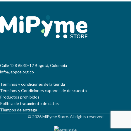
DE RIESGO EN EL ENTORNO
Centro Industrial Marysol en
LABORAL Y COMO
Barranquilla (Atlántico)
CONSECUENCIA DE ELLO,
ACTUAN PARA PREVENIR,
CONTROLAR Y REACCIONAR EN
SITUACIONES DE RIESGO,
EMERGENCIA O SINIESTRO
Calle 128 #53D-12 Bogotá, Colombia
info@appce.org.co
Términos y condiciones de la tienda
Términos y Condiciones cupones de descuento
Productos prohibidos
Política de tratamiento de datos
Tiempos de entrega
© 2026
MiPyme Store
. All rights reserved