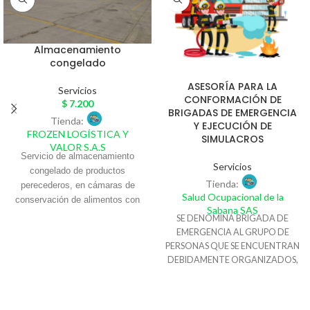
Almacenamiento
congelado
ASESORÍA PARA LA
Servicios
CONFORMACIÓN DE
$
7.200
BRIGADAS DE EMERGENCIA
Tienda:
Y EJECUCIÓN DE
FROZEN LOGÍSTICA Y
SIMULACROS
VALOR S.A.S
Servicio de almacenamiento
Servicios
congelado de productos
Tienda:
perecederos, en cámaras de
Salud Ocupacional de la
conservación de alimentos con
Sabana SAS
temperaturas de 0° a 4°C en
SE DENOMINA BRIGADA DE
espacios por posición de estibas
EMERGENCIA AL GRUPO DE
con altura máxima hasta 1.7
PERSONAS QUE SE ENCUENTRAN
mts, resguardo y administración
DEBIDAMENTE ORGANIZADOS,
del inventario. Bodegas ubicadas
ENTRENADOS Y DOTADOS,
dentro de La Gran Central de
CON LA CAPACIDAD DE
IDENTIFICAR LAS CONDICIONES
Abastos de Soledad (Atlántico) y