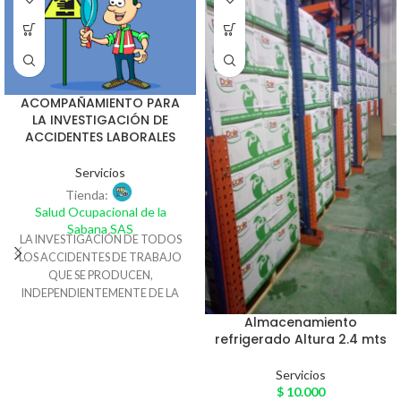
ACOMPAÑAMIENTO PARA
LA INVESTIGACIÓN DE
ACCIDENTES LABORALES
Servicios
Tienda:
Salud Ocupacional de la
Sabana SAS
LA INVESTIGACIÓN DE TODOS
LOS ACCIDENTES DE TRABAJO
QUE SE PRODUCEN,
INDEPENDIENTEMENTE DE LA
GRAVEDAD DE LOS MISMOS,
Almacenamiento
NOS PERMITE CONOCER
refrigerado Altura 2.4 mts
SITUACIONES DE RIESGO REAL O
POTENCIAL, E IMPLANTAR
Servicios
MEDIDAS DE CARÁCTER
$
10.000
CORRECTIVO E INCLUSO