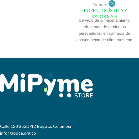
Tienda:
PREVENTIVO, AYUDÁNDONOS
FROZEN LOGÍSTICA Y
A MEJORAR LAS CONDICIONES
VALOR S.A.S
DE SEGURIDAD Y SALUD EN EL
Servicio de almacenamiento
TRABAJO Y AUMENTANDO LA
refrigerado de productos
COMPETITIVIDAD DE LAS
perecederos, en cámaras de
EMPRESAS.
conservación de alimentos con
temperaturas de 0° a 4°C en
espacios por posición de estibas
con altura máxima hasta 2.4
mts, resguardo y administración
del inventario. Bodegas ubicadas
dentro de La Gran Central de
Abastos de Soledad (Atlántico) y
Centro Industrial Marysol en
Barranquilla (Atlántico).
Calle 128 #53D-12 Bogotá, Colombia
info@appce.org.co