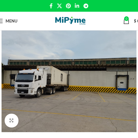
0
MENU
$
Click to enlarge