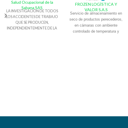
Salud Ocupacional de la
FROZEN LOGÍSTICA Y
Sabana SAS
VALOR S.A.S
LA INVESTIGACIÓN DE TODOS
Servicio de almacenamiento en
LOS ACCIDENTES DE TRABAJO
seco de productos perecederos,
QUE SE PRODUCEN,
en cámaras con ambiente
INDEPENDIENTEMENTE DE LA
controlado de temperatura y
GRAVEDAD DE LOS MISMOS,
humedad relativa de
NOS PERMITE CONOCER
conservación de alimentos en
SITUACIONES DE RIESGO REAL O
espacios por posición de estibas
POTENCIAL, E IMPLANTAR
o por arrume a piso, con altura
MEDIDAS DE CARÁCTER
máxima hasta 2.10 mts,
CORRECTIVO E INCLUSO
resguardo y administración del
PREVENTIVO, AYUDÁNDONOS
inventario. Bodegas ubicadas
A MEJORAR LAS CONDICIONES
dentro de La Gran Central de
DE SEGURIDAD Y SALUD EN EL
TRABAJO Y AUMENTANDO LA
Abastos de Soledad (Atlántico)
COMPETITIVIDAD DE LAS
EMPRESAS.