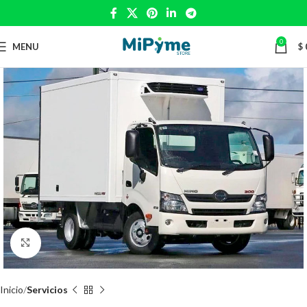
0
MENU
$
Click to enlarge
Inicio
Servicios