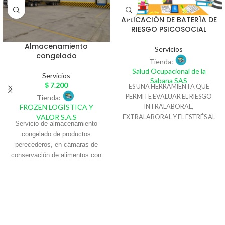
APLICACIÓN DE BATERÍA DE
RIESGO PSICOSOCIAL
Almacenamiento
Servicios
congelado
Tienda:
Salud Ocupacional de la
Servicios
Sabana SAS
$
7.200
ES UNA HERRAMIENTA QUE
PERMITE EVALUAR EL RIESGO
Tienda:
INTRALABORAL,
FROZEN LOGÍSTICA Y
VALOR S.A.S
EXTRALABORAL Y EL ESTRÉS AL
Servicio de almacenamiento
QUE SE ENFRENTAN LOS
congelado de productos
TRABAJADORES. LA
perecederos, en cámaras de
APLICACIÓN DE ESTE
conservación de alimentos con
INSTRUMENTO Y EL ANÁLISIS DE
temperaturas de 0° a 4°C en
LOS RESULTADOS QUE REALIZA
espacios por posición de estibas
UN PSICÓLOGO OCUPACIONAL
con altura máxima hasta 1.7
PERMITIRÁN DETERMINAR LA
CONDUCTA A SEGUIR EN SU
mts, resguardo y administración
EMPRESA.
del inventario. Bodegas ubicadas
dentro de La Gran Central de