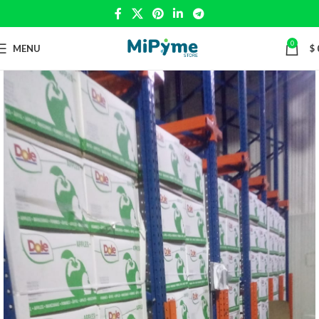
0
MENU
$