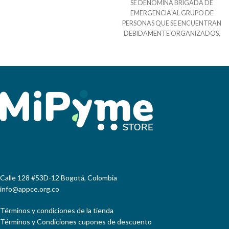
SE DENOMINA BRIGADA DE
SITUACIONES DE RIESGO REAL O
EMERGENCIA AL GRUPO DE
POTENCIAL, E IMPLANTAR
PERSONAS QUE SE ENCUENTRAN
MEDIDAS DE CARÁCTER
DEBIDAMENTE ORGANIZADOS,
CORRECTIVO E INCLUSO
ENTRENADOS Y DOTADOS,
PREVENTIVO, AYUDÁNDONOS
CON LA CAPACIDAD DE
A MEJORAR LAS CONDICIONES
IDENTIFICAR LAS CONDICIONES
DE SEGURIDAD Y SALUD EN EL
DE RIESGO EN EL ENTORNO
TRABAJO Y AUMENTANDO LA
LABORAL Y COMO
COMPETITIVIDAD DE LAS
CONSECUENCIA DE ELLO,
EMPRESAS.
ACTUAN PARA PREVENIR,
CONTROLAR Y REACCIONAR EN
SITUACIONES DE RIESGO,
EMERGENCIA O SINIESTRO
Calle 128 #53D-12 Bogotá, Colombia
info@appce.org.co
Términos y condiciones de la tienda
Términos y Condiciones cupones de descuento