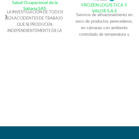
Salud Ocupacional de la
FROZEN LOGÍSTICA Y
Sabana SAS
VALOR S.A.S
LA INVESTIGACIÓN DE TODOS
Servicio de almacenamiento en
LOS ACCIDENTES DE TRABAJO
seco de productos perecederos,
QUE SE PRODUCEN,
en cámaras con ambiente
INDEPENDIENTEMENTE DE LA
controlado de temperatura y
GRAVEDAD DE LOS MISMOS,
humedad relativa de
NOS PERMITE CONOCER
conservación de alimentos en
SITUACIONES DE RIESGO REAL O
espacios por posición de estibas
POTENCIAL, E IMPLANTAR
o por arrume a piso, con altura
MEDIDAS DE CARÁCTER
máxima hasta 2.10 mts,
CORRECTIVO E INCLUSO
resguardo y administración del
PREVENTIVO, AYUDÁNDONOS
inventario. Bodegas ubicadas
A MEJORAR LAS CONDICIONES
dentro de La Gran Central de
DE SEGURIDAD Y SALUD EN EL
TRABAJO Y AUMENTANDO LA
Abastos de Soledad (Atlántico)
COMPETITIVIDAD DE LAS
EMPRESAS.