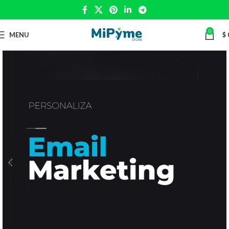
0
MENU
$