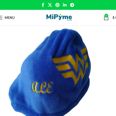
0
MENU
$