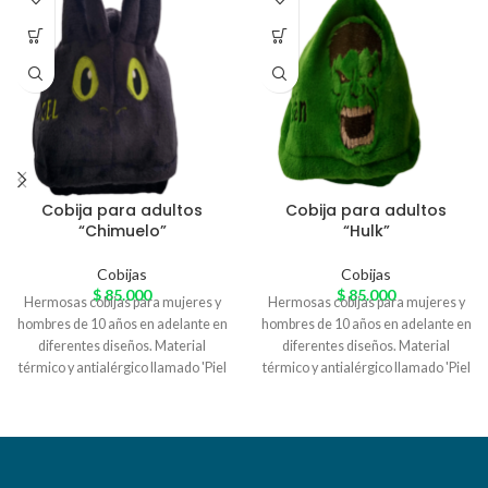
Cobija para adultos
Cobija para adultos
“Chimuelo”
“Hulk”
Cobijas
Cobijas
$
85.000
$
85.000
Hermosas cobijas para mujeres y
Hermosas cobijas para mujeres y
hombres de 10 años en adelante en
hombres de 10 años en adelante en
diferentes diseños. Material
diferentes diseños. Material
térmico y antialérgico llamado 'Piel
térmico y antialérgico llamado 'Piel
de Conejo' especial para el
de Conejo' especial para el
arrunche en casa. Variedad de
arrunche en casa. Variedad de
colores
colores