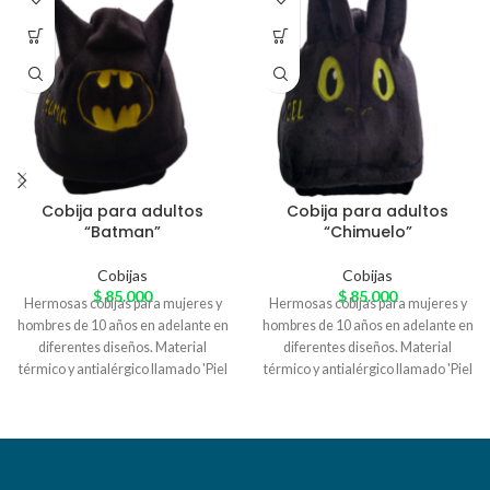
Cobija para adultos
Cobija para adultos
“Batman”
“Chimuelo”
Cobijas
Cobijas
$
85.000
$
85.000
Hermosas cobijas para mujeres y
Hermosas cobijas para mujeres y
hombres de 10 años en adelante en
hombres de 10 años en adelante en
diferentes diseños. Material
diferentes diseños. Material
térmico y antialérgico llamado 'Piel
térmico y antialérgico llamado 'Piel
de Conejo' especial para el
de Conejo' especial para el
arrunche en casa. Variedad de
arrunche en casa. Variedad de
colores
colores