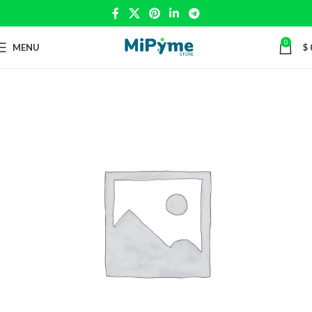
0
MENU
$