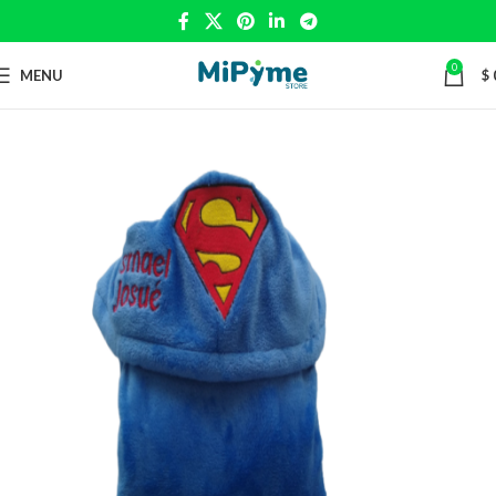
0
MENU
$