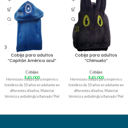
Cobija para adultos
Cobija para adultos
“Capitán América azul”
“Chimuelo”
Cobijas
Cobijas
$
85.000
$
85.000
Hermosas cobijas para mujeres y
Hermosas cobijas para mujeres y
hombres de 10 años en adelante en
hombres de 10 años en adelante en
diferentes diseños. Material
diferentes diseños. Material
térmico y antialérgico llamado 'Piel
térmico y antialérgico llamado 'Piel
de Conejo' especial para el
de Conejo' especial para el
arrunche en casa. Variedad de
arrunche en casa. Variedad de
colores
colores