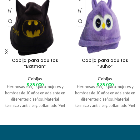
Cobija para adultos
Cobija para adultos
“Batman”
“Buho”
Cobijas
Cobijas
$
85.000
$
85.000
Hermosas cobijas para mujeres y
Hermosas cobijas para mujeres y
hombres de 10 años en adelante en
hombres de 10 años en adelante en
diferentes diseños. Material
diferentes diseños. Material
térmico y antialérgico llamado 'Piel
térmico y antialérgico llamado 'Piel
de Conejo' especial para el
de Conejo' especial para el
arrunche en casa. Variedad de
arrunche en casa. Variedad de
colores
colores