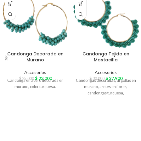
Candonga Decorada en
Candonga Tejida en
Murano
Mostacilla
Accesorios
Accesorios
$
23.000
$
27.900
$
25.000
$
30.000
Candonga en acero decorada en
Candongas decoradas, argollas en
murano, color turquesa.
murano, aretes en flores,
candongas turquesa,