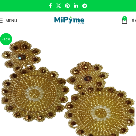
0
MENU
$
-20%