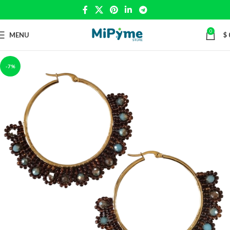
0
MENU
$
-7%