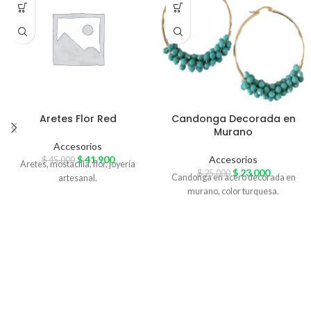
Aretes Flor Red
Candonga Decorada en
Murano
Accesorios
$
41.900
Accesorios
$
45.000
Aretes, mostacilla, flor, joyería
$
23.000
$
25.000
Candonga en acero decorada en
artesanal.
murano, color turquesa.