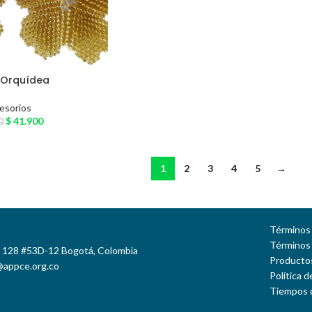
 Orquídea
esorios
$
41.900
0
1
2
3
4
5
→
Términos 
Términos
e 128 #53D-12 Bogotá, Colombia
Productos
@appce.org.co
Política 
Tiempos 