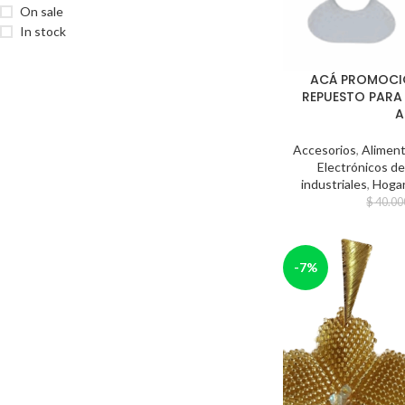
On sale
In stock
ACÁ PROMOCIÓ
REPUESTO PARA
A
Accesorios
,
Alimen
Electrónicos d
industriales
,
Hoga
$
40.00
-7%