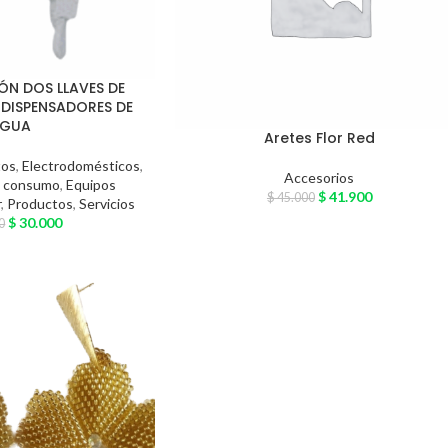
N DOS LLAVES DE
 DISPENSADORES DE
GUA
Aretes Flor Red
tos
,
Electrodomésticos
,
Accesorios
e consumo
,
Equipos
$
41.900
$
45.000
r
,
Productos
,
Servicios
$
30.000
0