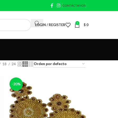
CONTÁCTANOS
0
LOGIN / REGISTER
$
0
18
24
-20%