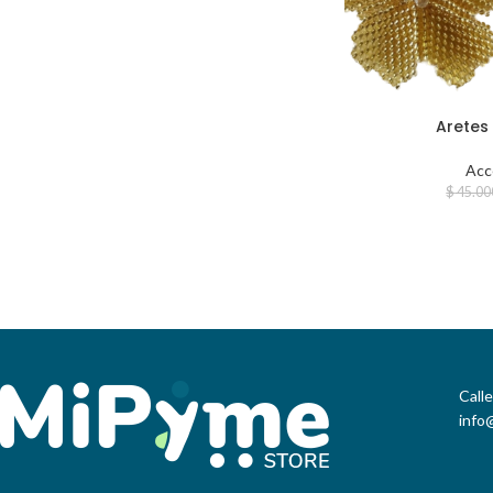
Aretes
Acc
$
45.00
Call
info