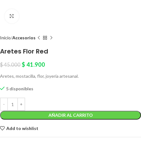
Click to enlarge
Inicio
Accesorios
Aretes Flor Red
$
41.900
$
45.000
Aretes, mostacilla, flor, joyería artesanal.
5 disponibles
AÑADIR AL CARRITO
Add to wishlist