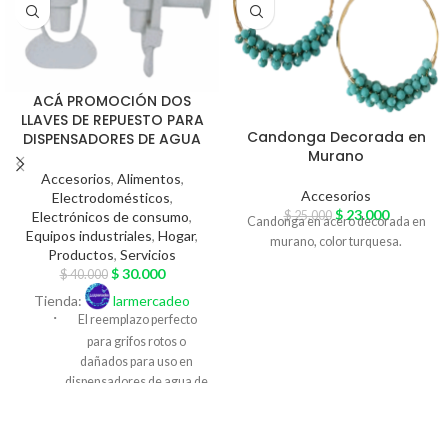
ACÁ PROMOCIÓN DOS
LLAVES DE REPUESTO PARA
Candonga Decorada en
DISPENSADORES DE AGUA
Murano
Accesorios
,
Alimentos
,
Accesorios
Electrodomésticos
,
$
23.000
Electrónicos de consumo
,
$
25.000
Candonga en acero decorada en
Equipos industriales
,
Hogar
,
murano, color turquesa.
Productos
,
Servicios
$
30.000
$
40.000
Tienda:
larmercadeo
·
El reemplazo perfecto
para grifos rotos o
dañados para uso en
dispensadores de agua de
varias marcas
·
Material,