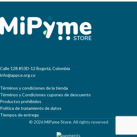
hecho de plástico 100%
nuevo, ligero y duradero,
calidad alimentaria
·
Rosca NPT de 3/8 de
pulgada, Hembra
·
Activación manual
·
Peso, 20 gramos
·
Calle 128 #53D-12 Bogotá, Colombia
Ampliamente empleado
info@appce.org.co
en oficinas y hogares
·
Se pueden utilizar en
Términos y condiciones de la tienda
todas las marcas de
Términos y Condiciones cupones de descuento
equipos para uso con
Productos prohibidos
Botellón o conectados
Política de tratamiento de datos
directamente la red del
Tiempos de entrega
acueducto, máquinas de
© 2026
MiPyme Store
. All rights reserved
café, jugos, entre otros
·
Producto importado