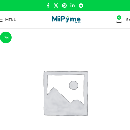
0
MENU
$
-7%