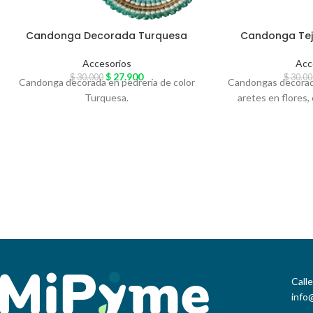
Candonga Decorada Turquesa
Candonga Teji
Accesorios
Acc
$
27.900
$
30.000
$
30.00
Candonga decorada en pedrería de color
Candongas decorada
Turquesa.
aretes en flores
Call
info