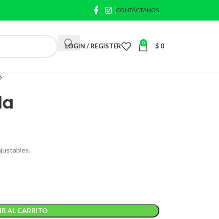
CONTÁCTANOS
0
LOGIN / REGISTER
$
0
la
ajustables.
R AL CARRITO