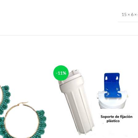
15 × 6 ×
-11%