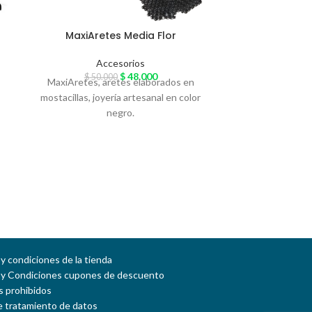
E
MaxiAretes Media Flor
Mochila Way
Accesorios
$
48.000
$
50.000
$
150
MaxiAretes, aretes elaborados en
Elaborada a man
mostacillas, joyería artesanal en color
naranja assas h
negro.
y condiciones de la tienda
 y Condiciones cupones de descuento
 prohibidos
de tratamiento de datos