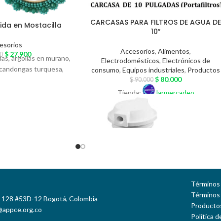
CARCASAS PARA FILTROS DE AGUA D
da en Mostacilla
10″
esorios
Accesorios
,
Alimentos
,
$
27.900
0
s, argollas en murano,
Electrodomésticos
,
Electrónicos de
, candongas turquesa,
consumo
,
Equipos industriales
,
Productos
$
80.000
$
90.000
Tienda:
larmercadeo
Términos 
Términos
e 128 #53D-12 Bogotá, Colombia
Productos
@appce.org.co
Política 