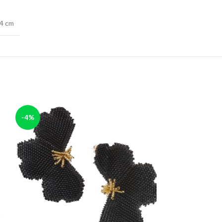
 4 cm
-4%
-3%