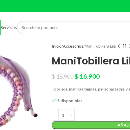
Servicios
Inicio
Accesorios
ManiTobillera Lila
ManiTobillera Li
$
16.900
$
18.900
Tobillera, manillas tejidas, personalizadas y 
5 disponibles
AÑADI