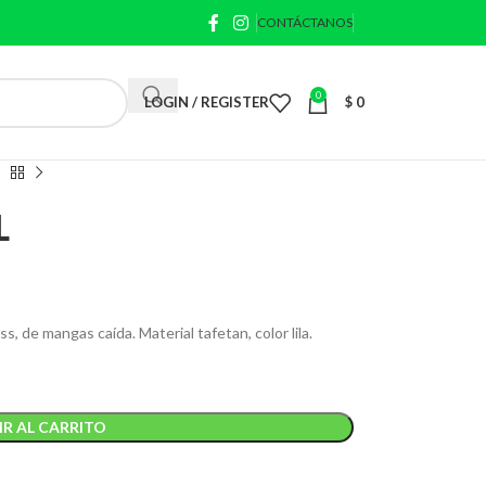
CONTÁCTANOS
0
LOGIN / REGISTER
$
0
L
, de mangas caída. Material tafetan, color lila.
R AL CARRITO