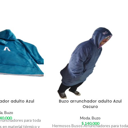
ador adulto Azul
Buzo arrunchador adulto Azul
Oscuro
da
,
Buzo
40.000
Moda
,
Buzo
runchadores para toda
$
140.000
Hermosos Busos Arrunchadores para tod
os en material térmico y