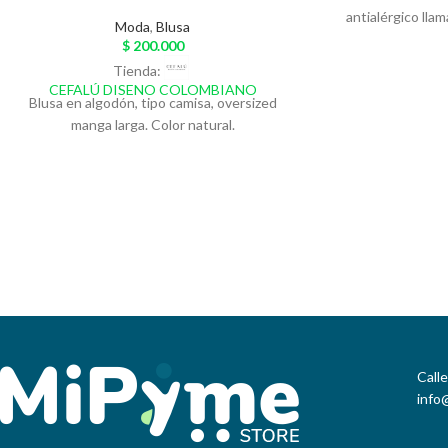
antialérgico lla
Moda
,
Blusa
forrado en borr
$
200.000
especial para el a
Tienda:
donde quieras! 
CEFALÚ DISENO COLOMBIANO
Blusa en algodón, tipo camisa, oversized
manga larga. Color natural.
Call
info