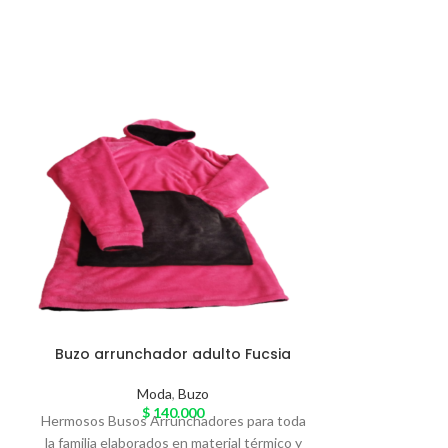
Buzo arrunchador adulto Fucsia
Buzo arru
Moda
,
Buzo
$
140.000
Hermosos Busos Arrunchadores para toda
Hermosos Busos
a
la familia elaborados en material térmico y
la familia elabo