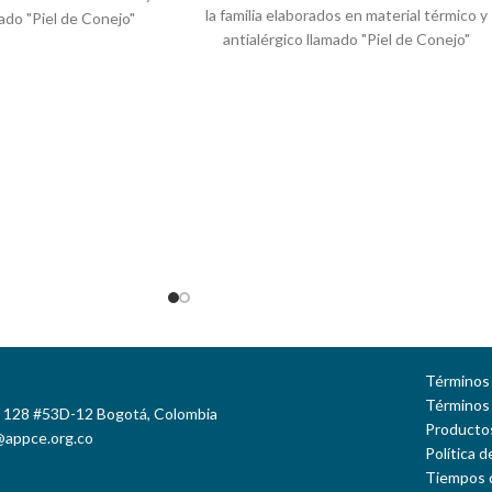
la familia elaborados en material térmico y
mado "Piel de Conejo"
antialérgico llamado "Piel de Conejo"
ego de color beige,
forrado en borrego de color beige,
rrunche y ¡Tener estilo
especial para el arrunche y ¡Tener estilo
Variedad de colores
donde quieras! Variedad de colores
Términos 
Términos
e 128 #53D-12 Bogotá, Colombia
Productos
@appce.org.co
Política 
Tiempos 