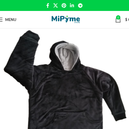
0
MENU
$