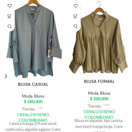
BLUSA FORMAL
BLUSA CASUAL
Moda
,
Blusa
Moda
,
Blusa
$
200.000
$
180.000
Tienda:
Tienda:
CEFALÚ DISENO
CEFALÚ DISENO
COLOMBIANO
COLOMBIANO
Blusa en algodón, tipo camisa,
Camisa manga 3/4 oversized,
oversized manga larga. Color
cuello neru, algodón egipcio. Color