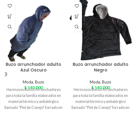
Buzo arrunchador adulto
Buzo arrunchador adulto
Azul Oscuro
Negro
Moda
,
Buzo
Moda
,
Buzo
$
140.000
$
140.000
Hermosos Busos Arrunchadores
Hermosos Busos Arrunchadores
para toda la familia elaborados en
para toda la familia elaborados en
material térmico y antialérgico
material térmico y antialérgico
llamado "Piel de Conejo" forrado en
llamado "Piel de Conejo" forrado en
borrego de color beige, especial
borrego de color beige, especial
para el arrunche y ¡Tener estilo
para el arrunche y ¡Tener estilo
donde quieras! Variedad de
donde quieras! Variedad de
colores
colores