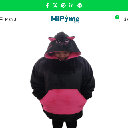
0
MENU
$