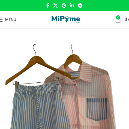
0
MENU
$