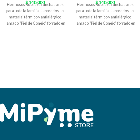
$
140.000
$
140.000
Hermosos Busos Arrunchadores
Hermosos Busos Arrunchadores
para toda la familia elaborados en
para toda la familia elaborados en
material térmico y antialérgico
material térmico y antialérgico
llamado "Piel de Conejo" forrado en
llamado "Piel de Conejo" forrado en
borrego de color beige, especial
borrego de color beige, especial
para el arrunche y ¡Tener estilo
para el arrunche y ¡Tener estilo
donde quieras! Variedad de
donde quieras! Variedad de
colores
colores