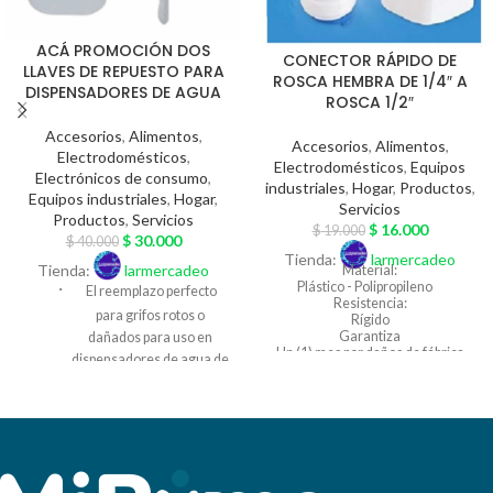
ACÁ PROMOCIÓN DOS
CONECTOR RÁPIDO DE
LLAVES DE REPUESTO PARA
ROSCA HEMBRA DE 1/4″ A
DISPENSADORES DE AGUA
ROSCA 1/2″
Accesorios
,
Alimentos
,
Accesorios
,
Alimentos
,
Electrodomésticos
,
Electrodomésticos
,
Equipos
Electrónicos de consumo
,
industriales
,
Hogar
,
Productos
,
Equipos industriales
,
Hogar
,
Servicios
Productos
,
Servicios
$
16.000
$
19.000
$
30.000
$
40.000
Tienda:
larmercadeo
Tienda:
larmercadeo
Material:
·
Plástico - Polipropileno
El reemplazo perfecto
Resistencia:
para grifos rotos o
Rígido
Garantiza
dañados para uso en
Un (1) mes por daños de fábrica
dispensadores de agua de
Color:
varias marcas
Blanco
Aplicación:
·
Para filtros de agua y filtros de
Material,
Osmosis Inversa
hecho de plástico 100%
El Valor del FLETE debe
nuevo, ligero y duradero,
cancelarse al recibo del Pedido
calidad alimentaria