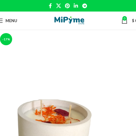
0
MENU
$
-17%