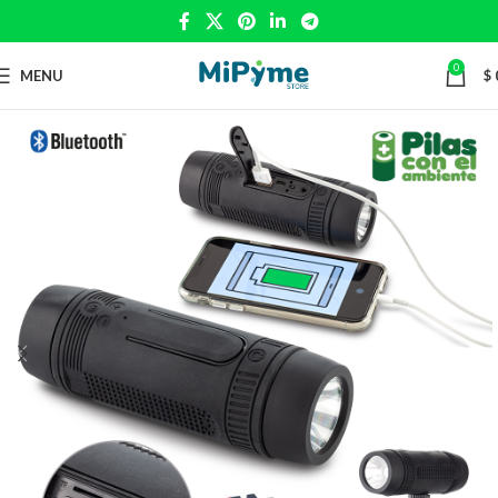
0
MENU
$