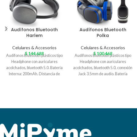
Audífonos Bluetooth
Audífonos Bluetooth
Harlem
Polka
Celulares & Accesorios
Celulares & Accesorios
$
144.688
$
100.468
Audífonos Bluetooth plásticos tipo
Audífonos Bluetooth plásticos tipo
Headphone con auriculares
Headphone con auriculares
acolchados, bluetooth 5.0. Batería
acolchados, bluetooth 5.0, conexión
Interna: 200mAh. Distancia de
Jack 3.5mm de audio. Batería
trabajo: 10 m sin interrupciones.
Interna: 200mAh. Distancia de
Tiempo de carga 1.5h-2.5h aprox.
trabajo: 10 m sin interrupciones.
Empaque Caja Individual. Medidas:
Tiempo de carga 1.5h-2.5h aprox.
14 cm x 19 cm . Marca: 5 cm /
Empaque Caja Individual. Medidas:
Tampografía
15 cm x 19.5 cm . Marca: 4 cm /
Tampografía