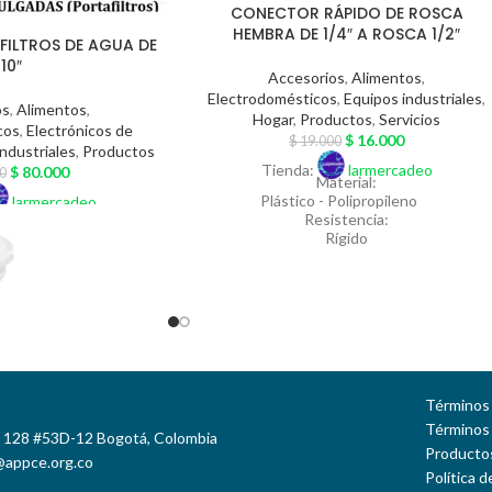
CONECTOR RÁPIDO DE ROSCA
HEMBRA DE 1/4″ A ROSCA 1/2″
FILTROS DE AGUA DE
10″
Accesorios
,
Alimentos
,
Electrodomésticos
,
Equipos industriales
,
os
,
Alimentos
,
Hogar
,
Productos
,
Servicios
cos
,
Electrónicos de
$
16.000
$
19.000
ndustriales
,
Productos
Tienda:
larmercadeo
$
80.000
0
Material:
Plástico - Polipropileno
larmercadeo
Resistencia:
Rígido
Garantiza
Un (1) mes por daños de fábrica
Color:
Blanco
Aplicación:
Para filtros de agua y filtros de Osmosis
Inversa
El Valor del FLETE debe cancelarse al
Términos 
recibo del Pedido
Términos
e 128 #53D-12 Bogotá, Colombia
Productos
@appce.org.co
Política 