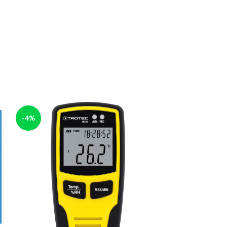
-4%
-4%