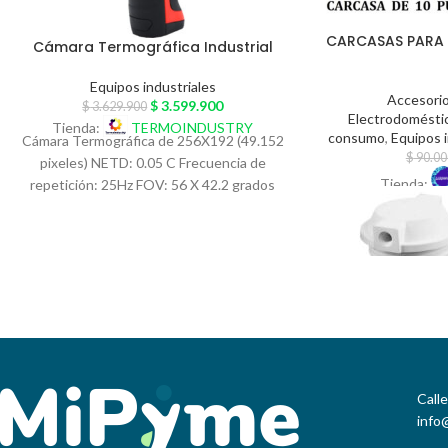
CARCASAS PARA 
Cámara Termográfica Industrial
Equipos industriales
Accesori
$
3.599.900
$
3.629.900
Electrodomésti
Tienda:
TERMOINDUSTRY
consumo
,
Equipos i
Cámara Termográfica de 256X192 (49.152
$
90.00
pixeles) NETD: 0.05 C Frecuencia de
Tienda:
repetición: 25Hz FOV: 56 X 42.2 grados
Rango de
Call
info