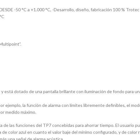
 °C a +1.000 °C, -Desarrollo, diseño, fabricación 100 % Trotec
 °C
Multipoint”.
l y está dotado de una pantalla brillante con iluminación de fondo para u
r ejemplo, la función de alarma con límites libremente definibles, el mo
alor medido máximo.
ra de las funciones del TP7 concebidas para ahorrar tiempo. El usuario pue
de color azul en cuanto el valor baje del mínimo configurado, y de color r
más una señal de alarma acústica.