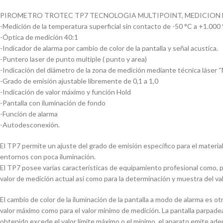
PIROMETRO TROTEC TP7 TECNOLOGIA MULTIPOINT, MEDICION DESDE -50
-Medición de la temperatura superficial sin contacto de -50 °C a +1.000
-Óptica de medición 40:1
-Indicador de alarma por cambio de color de la pantalla y señal acustica.
-Puntero laser de punto multiple ( punto y area)
-Indicación del diámetro de la zona de medición mediante técnica láser “
-Grado de emisión ajustable libremente de 0,1 a 1,0
-Indicación de valor máximo y función Hold
-Pantalla con iluminación de fondo
-Función de alarma
-Autodesconexión.
El TP7 permite un ajuste del grado de emisión específico para el materia
entornos con poca iluminación.
El TP7 posee varias características de equipamiento profesional como, po
valor de medición actual así como para la determinación y muestra del v
El cambio de color de la iluminación de la pantalla a modo de alarma es ot
valor máximo como para el valor mínimo de medición. La pantalla parpadea 
obtenido excede el valor límite máximo o el mínimo, el aparato emite ade