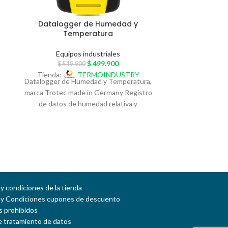
Datalogger de Humedad y
FILTRO D
Temperatura
Equipos industriales
Acces
$
499.900
$
519.900
Electrodomést
Tienda:
TERMOINDUSTRY
Hogar
,
P
Datalogger de Humedad y Temperatura,
$
68
marca Trotec made in Germany Registro
Tienda
de datos de humedad relativa y
temperatura ambiente Registrador
y condiciones de la tienda
 y Condiciones cupones de descuento
 prohibidos
de tratamiento de datos