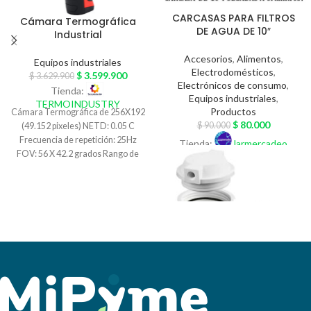
CARCASAS PARA FILTROS
Cámara Termográfica
DE AGUA DE 10″
Industrial
Accesorios
,
Alimentos
,
Equipos industriales
Electrodomésticos
,
$
3.599.900
$
3.629.900
Electrónicos de consumo
,
Tienda:
Equipos industriales
,
TERMOINDUSTRY
Productos
Cámara Termográfica de 256X192
$
80.000
$
90.000
(49.152 pixeles) NETD: 0.05 C
Frecuencia de repetición: 25Hz
Tienda:
larmercadeo
FOV: 56 X 42.2 grados Rango de