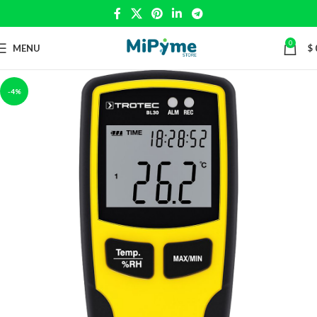
0
MENU
$
-4%