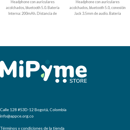
Headphone con auriculares
Headphone con auriculares
acolchados, bluetooth 5.0. Batería
acolchados, bluetooth 5.0, conexión
Interna: 200mAh. Distancia de
Jack 3.5mm de audio. Batería
trabajo: 10 m sin interrupciones.
Interna: 200mAh. Distancia de
Tiempo de carga 1.5h-2.5h aprox.
trabajo: 10 m sin interrupciones.
Empaque Caja Individual. Medidas:
Tiempo de carga 1.5h-2.5h aprox.
14 cm x 19 cm . Marca: 5 cm /
Empaque Caja Individual. Medidas:
Tampografía
15 cm x 19.5 cm . Marca: 4 cm /
Tampografía
Calle 128 #53D-12 Bogotá, Colombia
info@appce.org.co
Términos y condiciones de la tienda