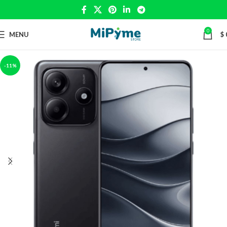
0
MENU
$
-11%