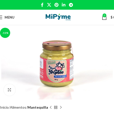
0
MENU
$
-11%
Click to enlarge
Inicio
Alimentos
Mantequilla