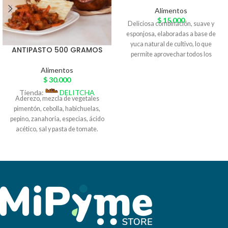
Alimentos
$
15.000
Deliciosa combinación, suave y
esponjosa, elaboradas a base de
yuca natural de cultivo, lo que
ANTIPASTO 500 GRAMOS
permite aprovechar todos los
nutrientes de este maravilloso
Alimentos
tubérculo, este producto no
$
30.000
contiene ningún tipo de lácteo.
Tienda:
DELITCHA
Presentación:Paquete por 5
Aderezo, mezcla de vegetales
unidades Empaque:Al vacio
pimentón, cebolla, habichuelas,
Conservación:En congelación
pepino, zanahoria, especias, ácido
Cosumo:Antes de 8 meses ENVIOS
acético, sal y pasta de tomate.
NACIONALES: desde 3 Productos
Sabor agridulce artesanal
nutriarepa Preparación:Del
empacado al vacío. Alimento
congelador directo al tejo, sarten o
nutritivo y saludable con alto
plancha bien caliente (no
contenido de agua, vitaminas y
descongelar) a fuego medio bajo
minerales esenciales para nuestro
(opcional agregarle algún tipo de
organismo. Presentación 500
grasa), dejar quietas de 5 a 7
gramos en variedad de atún,
minutos y luego voltear, asar al
vegetales y jalapeños (picante).
gusto. LO MEJOR! Producto Sin
Una vez abierto refrigerar y
aditivos-Conservantes-Gluten-