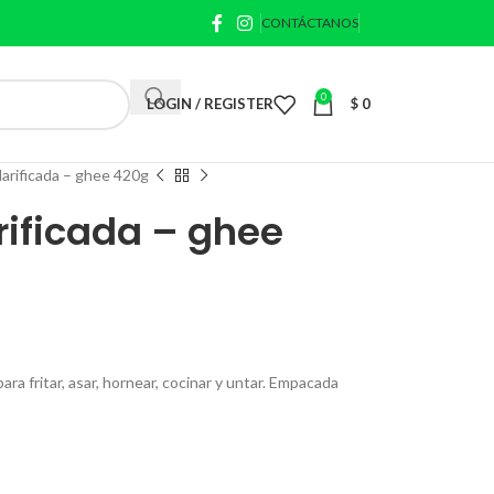
CONTÁCTANOS
0
LOGIN / REGISTER
$
0
larificada – ghee 420g
rificada – ghee
para fritar, asar, hornear, cocinar y untar. Empacada