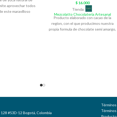
$
16.000
rmite aprovechar todos
Tienda:
de este maravilloso
Mezcolatto Chocolatería Artesanal
ntiene ningún tipo de
Producto elaborado con cacao de la
s beneficios de la yuca
region, con el que producimos nuestra
as semillas de Ajonjolí,
propia formula de chocolate semi amargo,
su estado natural, es
y desarrollamos nuestros bombones
 y deliciosa.
rellenos con diferentes sabores como:
quete por 5 unidades
Maracuya, Frutros Rojos, Crema de
io Conservación:En
Avellana y Galleta, Crema de Caramelo
mo:Antes de 8 meses
Salado y Maní. Pintados a mano con
ONALES: desde 3
diseños exclusivos de temporada,
repa Preparación:Del
empacado en una caja de lujo que
to al tejo, sarten o
representa la marca.
nte (no descongelar) a
pcional agregarle algún
ejar quietas de 5 a 7
tear, asar al gusto. LO
cto Sin aditivos-
Términos 
ten-Azucar-Apto para
Términos
e 128 #53D-12 Bogotá, Colombia
 Nutriarepa
Productos