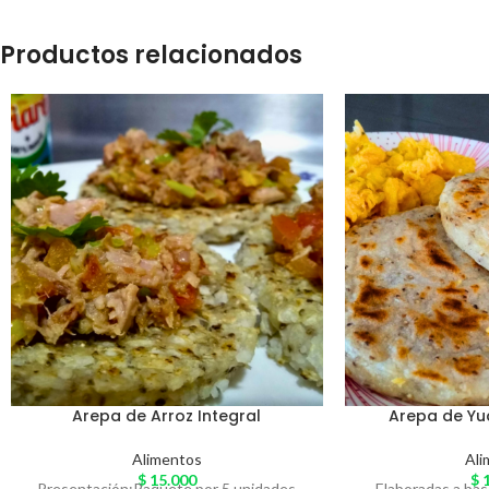
Productos relacionados
Arepa de Arroz Integral
Arepa de Yu
Alimentos
Ali
$
15.000
$
1
Presentación:Paquete por 5 unidades
Elaboradas a bas