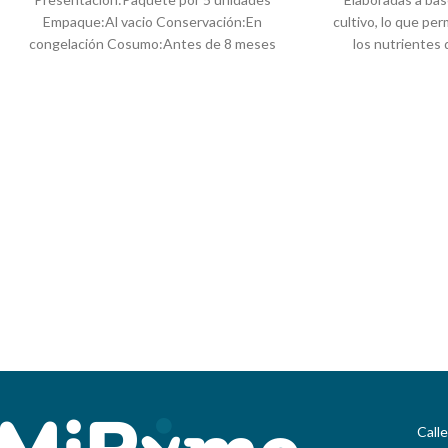
Empaque:Al vacio Conservación:En
cultivo, lo que pe
congelación Cosumo:Antes de 8 meses
los nutrientes 
ENVIOS NACIONALES: desde 3
tubérculo, no co
Productos nutriarepa Preparación:Del
lácteo, combina lo
congelador directo al tejo, sarten o
con la proteína de l
plancha bien caliente (no descongelar) a
chía y quínua en 
fuego medio bajo (opcional agregarle algún
crocante
tipo de grasa), dejar quietas de 5 a 7
Presentación:Pa
minutos y luego voltear, asar al gusto. LO
Empaque:Al vac
MEJOR! Producto Sin aditivos-
congelación Cosu
Conservantes-Gluten-Grasas Trans-
ENVIOS NACI
Azucar-Apto para Vegano. Nutriarepa
Productos nutria
congelador direc
plancha bien calie
fuego medio bajo (o
tipo de grasa), d
minutos y luego vol
MEJOR! Produ
Conservantes-Glu
Call
Vegano.