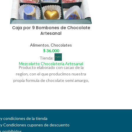
Caja por 9 Bombones de Chocolate
Artesanal
Alimentos
,
Chocolates
$
36.000
Tienda:
Mezcolatto Chocolatería Artesanal
Producto elaborado con cacao de la
region, con el que producimos nuestra
propia formula de chocolate semi amargo,
y desarrollamos nuestros bombones
rellenos con diferentes sabores como:
Maracuya, Frutros Rojos, Crema de
Avellana y Galleta, Crema de Caramelo
Salado y Maní. Pintados a mano con
y condiciones de la tienda
diseños exclusivos de temporada,
 y Condiciones cupones de descuento
empacado en una caja de lujo que
 prohibidos