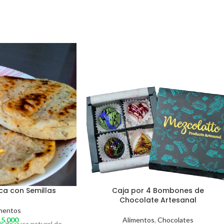
ca con Semillas
Caja por 4 Bombones de
Chocolate Artesanal
mentos
5.000
Alimentos
,
Chocolates
e de yuca natural de