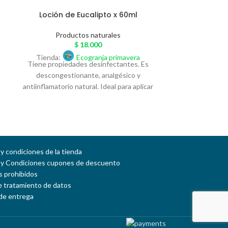
Loción de Eucalipto x 60ml
Loción
Productos naturales
Prod
$
18.000
Tienda:
Ecogranja primavera
Tienda:
Tiene propiedades desinfectantes. Es
Antidepresiv
descongestionante, analgésico y
Antidepre
antiinflamatorio natural. Ideal para aplicar
tranquilid
e
en las palmas de las manos e inhalar, puede
concentració
ponerse en pecho y espalda; también
activación del
puede aplicarse en el tapabocas,
excele
almohadas y en el ambiente.
y condiciones de la tienda
 y Condiciones cupones de descuento
 prohibidos
de tratamiento de datos
de entrega