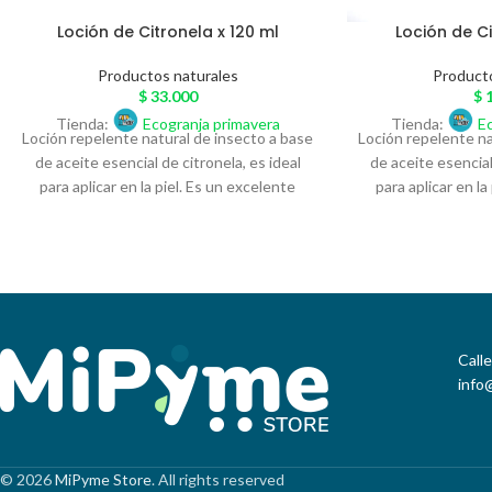
Loción de Citronela x 120 ml
Loción de Ci
Productos naturales
Product
$
33.000
$
1
Tienda:
Ecogranja primavera
Tienda:
E
Loción repelente natural de insecto a base
Loción repelente na
de aceite esencial de citronela, es ideal
de aceite esencial
para aplicar en la piel. Es un excelente
para aplicar en la
antimicotico, desinfectante, ambienta y
antimicotico, des
armoniza espacios.
armonio
Call
info
© 2026
MiPyme Store
. All rights reserved