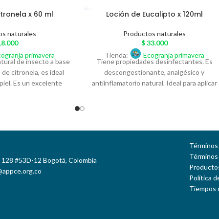
tronela x 60 ml
Loción de Eucalipto x 120ml
os naturales
Productos naturales
8.000
$
33.000
cogranja primavera
Tienda:
Ecogranja primavera
tural de insecto a base
Tiene propiedades desinfectantes. Es
 de citronela, es ideal
descongestionante, analgésico y
 piel. Es un excelente
antiinflamatorio natural. Ideal para aplicar
infectante, ambienta y
en las palmas de las manos e inhalar, pued
za espacios.
ponerse en pecho y espalda; también
puede aplicarse en el tapabocas,
almohadas y en el ambiente.
Términos 
Términos
e 128 #53D-12 Bogotá, Colombia
Productos
@appce.org.co
Política 
Tiempos 