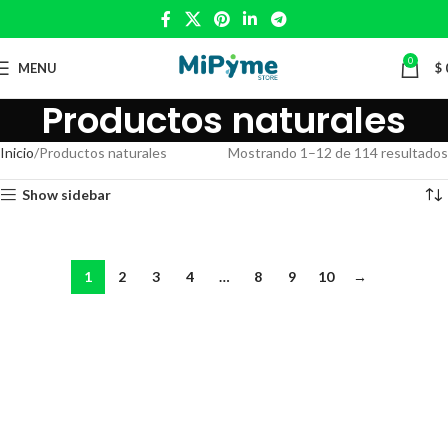
0
MENU
$
Productos naturales
Inicio
Productos naturales
Mostrando 1–12 de 114 resultados
Show sidebar
1
2
3
4
…
8
9
10
→