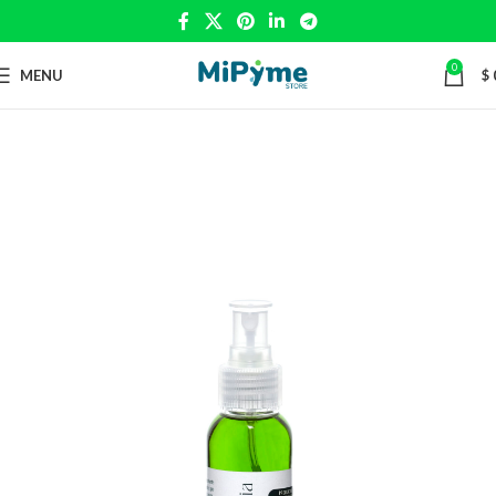
0
MENU
$