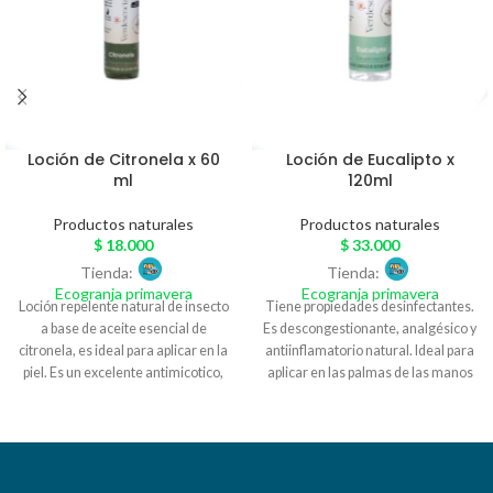
Loción de Citronela x 60
Loción de Eucalipto x
ml
120ml
Productos naturales
Productos naturales
$
18.000
$
33.000
Tienda:
Tienda:
Ecogranja primavera
Ecogranja primavera
Loción repelente natural de insecto
Tiene propiedades desinfectantes.
a base de aceite esencial de
Es descongestionante, analgésico y
citronela, es ideal para aplicar en la
antiinflamatorio natural. Ideal para
piel. Es un excelente antimicotico,
aplicar en las palmas de las manos
desinfectante, ambienta y
e inhalar, puede ponerse en pecho y
armonioza espacios.
espalda; también puede aplicarse
en el tapabocas, almohadas y en el
ambiente.