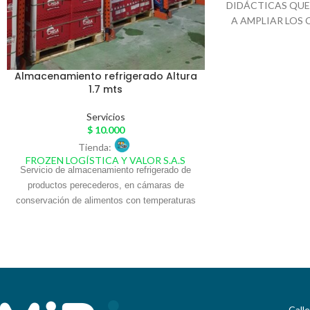
DIDÁCTICAS QUE
A AMPLIAR LOS
LAS APTITUDES Y
PERMITE A LOS 
UN MEJOR REN
Almacenamiento refrigerado Altura
GRACIAS A LA 
1.7 mts
EXIGENCIAS 
ENTORNO.
• CAP
Servicios
AL COMITÉ 
$
10.000
LABORAL CCL
Tienda:
INICIAL AL CO
FROZEN LOGÍSTICA Y VALOR S.A.S
Servicio de almacenamiento refrigerado de
RESOLUCIÓN DE
productos perecederos, en cámaras de
RESILIENCIA 
conservación de alimentos con temperaturas
TODOS • COMUNI
de 0° a 4°C en espacios por posición de
• COMUNICACI
estibas con altura máxima hasta 1.7 mts,
SERVICIO Y ATE
resguardo y administración del inventario.
LIDERAZGO DE E
Bodegas ubicadas dentro de La Gran Central
• TELETRABAJO
de Abastos de Soledad (Atlántico) y Centro
RIESGO PSIC
Industrial Marysol en Barranquilla (Atlántico)
LABORAL • VIDA
PARA LA AUTO
Call