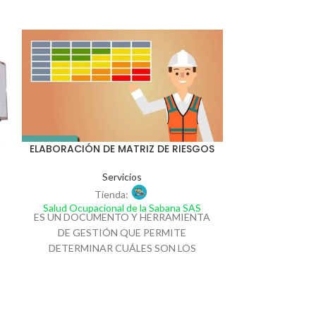
ELABORACIÓN DE MATRIZ DE RIESGOS
Servicios
Tienda:
Salud Ocupacional de la Sabana SAS
ES UN DOCUMENTO Y HERRAMIENTA
DE GESTIÓN QUE PERMITE
ESTUDIO DE
DETERMINAR CUÁLES SON LOS
RIESGOS RELEVANTES PARA LA
SEGURIDAD Y SALUD DE LOS
T
TRABAJADORES QUE ENFRENTA UNA
Salud Ocupac
ES UNA HERR
EMPRESA.
o