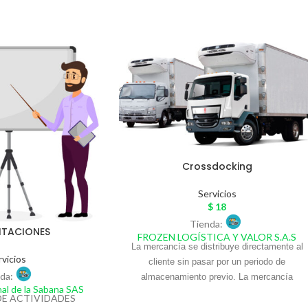
Crossdocking
Servicios
$
18
Tienda:
ITACIONES
FROZEN LOGÍSTICA Y VALOR S.A.S
La mercancía se distribuye directamente al
rvicios
cliente sin pasar por un periodo de
da:
almacenamiento previo. La mercancía
al de la Sabana SAS
permanece en el almacén por muy poco
E ACTIVIDADES
tiempo después de su recepción. Además, n