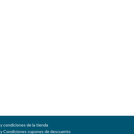
CONOCER D
PUESTO DE 
FACTORES
IDENTIFICAC
DEFINIR SI EX
QUE PUEDA T
ORIGINAR O
y condiciones de la tienda
 y Condiciones cupones de descuento