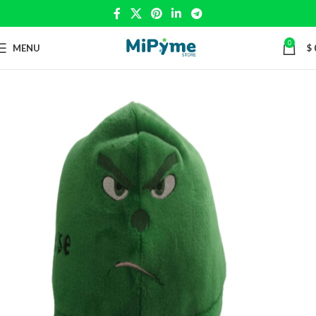
0
MENU
$