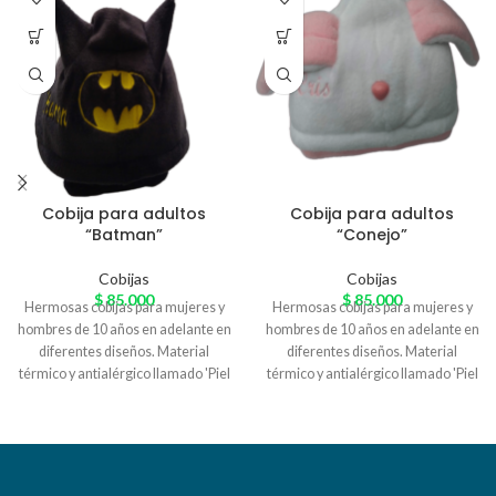
Cobija para adultos
Cobija para adultos
“Batman”
“Conejo”
Cobijas
Cobijas
$
85.000
$
85.000
Hermosas cobijas para mujeres y
Hermosas cobijas para mujeres y
hombres de 10 años en adelante en
hombres de 10 años en adelante en
diferentes diseños. Material
diferentes diseños. Material
térmico y antialérgico llamado 'Piel
térmico y antialérgico llamado 'Piel
de Conejo' especial para el
de Conejo' especial para el
arrunche en casa. Variedad de
arrunche en casa. Variedad de
colores
colores