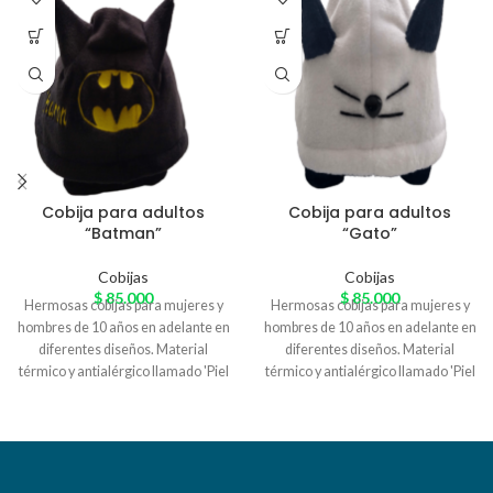
Cobija para adultos
Cobija para adultos
“Batman”
“Gato”
Cobijas
Cobijas
$
85.000
$
85.000
Hermosas cobijas para mujeres y
Hermosas cobijas para mujeres y
hombres de 10 años en adelante en
hombres de 10 años en adelante en
diferentes diseños. Material
diferentes diseños. Material
térmico y antialérgico llamado 'Piel
térmico y antialérgico llamado 'Piel
de Conejo' especial para el
de Conejo' especial para el
arrunche en casa. Variedad de
arrunche en casa. Variedad de
colores
colores