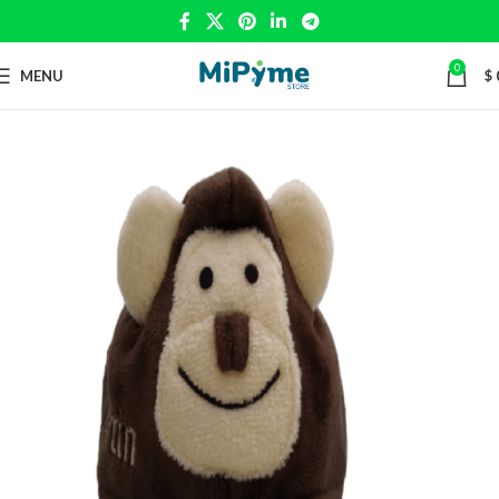
0
MENU
$