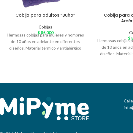
Cobija para adultos “Buho”
Cobija para 
Améri
Cobijas
$
85.000
C
Hermosas cobijas para mujeres y hombres
$
8
Hermosas cobijas 
de 10 años en adelante en diferentes
de 10 años en ad
diseños. Material térmico y antialérgico
diseños. Material 
llamado 'Piel de Conejo' especial para el
llamado 'Piel de C
arrunche en casa. Variedad de colores
arrunche en casa
Call
info