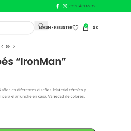
CONTÁCTANOS
0
LOGIN / REGISTER
$
0
bés “IronMan”
3 años en diferentes diseños. Material térmico y
al para el arrunche en casa. Variedad de colores.