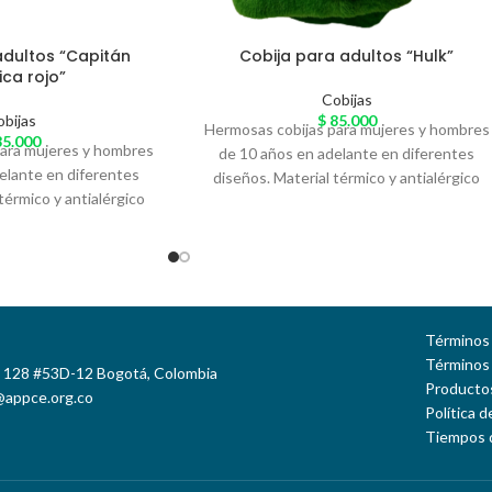
adultos “Capitán
Cobija para adultos “Hulk”
ca rojo”
Cobijas
obijas
$
85.000
Hermosas cobijas para mujeres y hombres
5.000
para mujeres y hombres
de 10 años en adelante en diferentes
elante en diferentes
diseños. Material térmico y antialérgico
térmico y antialérgico
llamado 'Piel de Conejo' especial para el
onejo' especial para el
arrunche en casa. Variedad de colores
. Variedad de colores
Términos 
Términos
e 128 #53D-12 Bogotá, Colombia
Productos
@appce.org.co
Política 
Tiempos 