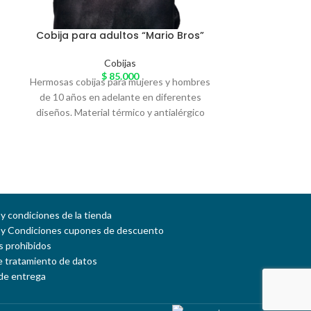
Cobija para adultos “Mario Bros”
Cobija par
Cobijas
$
85.000
Hermosas cobijas para mujeres y hombres
Hermosas cobij
de 10 años en adelante en diferentes
de 10 años en
diseños. Material térmico y antialérgico
diseños. Mater
llamado 'Piel de Conejo' especial para el
llamado 'Piel d
arrunche en casa. Variedad de colores
arrunche en c
y condiciones de la tienda
 y Condiciones cupones de descuento
 prohibidos
de tratamiento de datos
de entrega