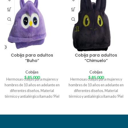
Cobija para adultos
Cobija para adultos
“Buho”
“Chimuelo”
Cobijas
Cobijas
$
85.000
$
85.000
Hermosas cobijas para mujeres y
Hermosas cobijas para mujeres y
hombres de 10 años en adelante en
hombres de 10 años en adelante en
diferentes diseños. Material
diferentes diseños. Material
térmico y antialérgico llamado 'Piel
térmico y antialérgico llamado 'Piel
de Conejo' especial para el
de Conejo' especial para el
arrunche en casa. Variedad de
arrunche en casa. Variedad de
colores
colores