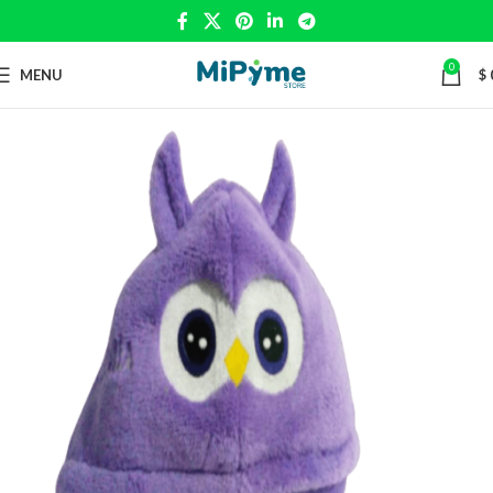
0
MENU
$