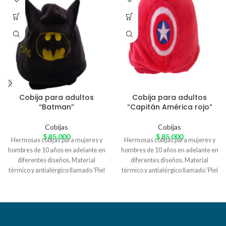
Cobija para adultos
Cobija para adultos
“Batman”
“Capitán América rojo”
Cobijas
Cobijas
$
85.000
$
85.000
Hermosas cobijas para mujeres y
Hermosas cobijas para mujeres y
hombres de 10 años en adelante en
hombres de 10 años en adelante en
diferentes diseños. Material
diferentes diseños. Material
térmico y antialérgico llamado 'Piel
térmico y antialérgico llamado 'Piel
de Conejo' especial para el
de Conejo' especial para el
arrunche en casa. Variedad de
arrunche en casa. Variedad de
colores
colores