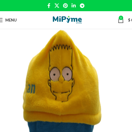
0
MENU
$