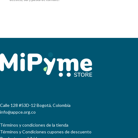
Sabor agridulce artesanal
Crema de Avellana y Galleta,
empacado al vacío. Alimento
Crema de Caramelo Salado y Maní.
nutritivo y saludable con alto
Pintados a mano con diseños
contenido de agua, vitaminas y
exclusivos de temporada,
minerales esenciales para nuestro
empacado en una caja de lujo que
organismo. Presentación 500
representa la marca.
gramos en variedad de atún,
vegetales y jalapeños (picante).
Una vez abierto refrigerar y
consumir en el menor tiempo.
Acompáñalo con carnes blancas ,
rojas, pan tostado galletas y
quesos.
Calle 128 #53D-12 Bogotá, Colombia
info@appce.org.co
Términos y condiciones de la tienda
Términos y Condiciones cupones de descuento