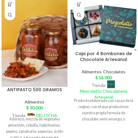
Caja por 4 Bombones de
Chocolate Artesanal
Alimentos
,
Chocolates
$
16.000
Tienda:
ANTIPASTO 500 GRAMOS
Mezcolatto Chocolatería
Artesanal
Producto elaborado con cacao de la
Alimentos
region, con el que producimos
$
30.000
nuestra propia formula de
Tienda:
DELITCHA
Aderezo, mezcla de vegetales
chocolate semi amargo, y
pimentón, cebolla, habichuelas,
desarrollamos nuestros bombones
pepino, zanahoria, especias, ácido
rellenos con diferentes sabores
acético, sal y pasta de tomate.
como: Maracuya, Frutros Rojos,