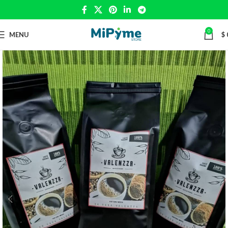
0
MENU
$