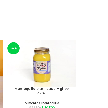
-6%
-4%
Mantequilla clarificada – ghee
Mantequilla c
420g
Alime
Alimentos
,
Mantequilla
$
62
$
30.500
$
32.500