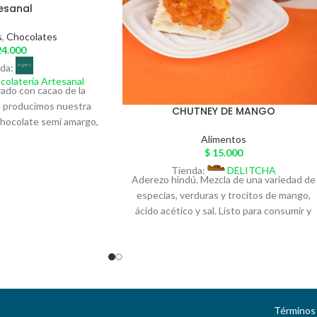
esanal
s
,
Chocolates
4.000
da:
colatería Artesanal
ado con cacao de la
ue producimos nuestra
CHUTNEY DE MANGO
chocolate semi amargo,
 nuestros bombones
Alimentos
erentes sabores como:
$
15.000
ros Rojos, Crema de
Tienda:
DELITCHA
Aderezo hindú. Mezcla de una variedad de
ta, Crema de Caramelo
especias, verduras y trocitos de mango,
Pintados a mano con
ácido acético y sal. Listo para consumir y
ivos de temporada,
acompañar carnes blancas, potencia el
a caja de lujo que
sabor de tus comidas rico en vitaminas A,
ta la marca.
C y E, calcio, magnesio y potasio.
Presentación 250 gramos en variedad
picante y natural. Refrigerar una vez
abierto.
Términos 