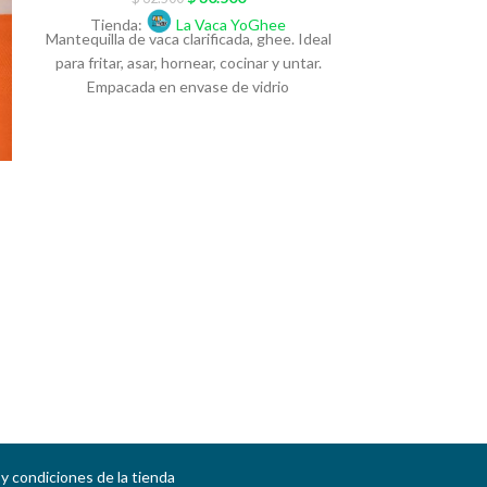
Tienda:
Mantequilla de v
Tienda:
La Vaca YoGhee
Mantequilla de vaca clarificada, ghee. Ideal
para fritar, asa
para fritar, asar, hornear, cocinar y untar.
Empacada 
Empacada en envase de vidrio
y condiciones de la tienda