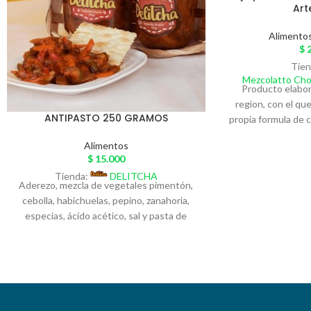
Art
Alimento
$
2
Tien
Mezcolatto Cho
Producto elabor
region, con el q
ANTIPASTO 250 GRAMOS
propia formula de 
y desarrollamos
Alimentos
rellenos con dif
$
15.000
Maracuya, Frut
Tienda:
DELITCHA
Avellana y Galle
Aderezo, mezcla de vegetales pimentón,
Salado y Maní. 
cebolla, habichuelas, pepino, zanahoria,
diseños exclus
especias, ácido acético, sal y pasta de
empacado en un
tomate. Sabor agridulce artesanal,
represen
empacado al vacío. Alimento nutritivo y
saludable con alto contenido de agua,
vitaminas y minerales esenciales para
nuestro organismo. Presentación 250
gramos en variedad de atún, vegetales y