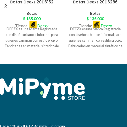
Botas Deexz 20D6152
Botas Deexz 20D6286
Botas
Botas
$
135.000
$
135.000
Tienda:
Deezx
Tienda:
Deezx
DEEZX es una Marca Registrada
DEEZX es una Marca Registrada
con diseño urbano e informal para
con diseño urbano e informal para
quienes caminan con estilo propio.
quienes caminan con estilo propio.
Fabricadas en material sintético de
Fabricadas en material sintético de
excelente calidad, y sobre pedido
excelente calidad, y sobre pedido
exclusivo en cuero legítimo, con
exclusivo en cuero legítimo, con
detalles únicos y acabados
detalles únicos y acabados
artesanales, nuestras botas
artesanales, nuestras botas
combinan diseño y autenticidad.
combinan diseño y autenticidad.
Cada par DEEZX es más que
Cada par DEEZX es más que
calzado: es una declaración de
calzado: es una declaración de
actitud. Perfectas para quienes
actitud. Perfectas para quienes
buscan diferenciarse, nuestras
buscan diferenciarse, nuestras
botas se adaptan al ritmo de la
botas se adaptan al ritmo de la
ciudad. , DEEZX representa
ciudad. , DEEZX representa
nuestra propia cultura. Ventas para
nuestra propia cultura. Ventas para
mayoristas y comprador final con
mayoristas y comprador final con
envíos a nivel nacional.
envíos a nivel nacional.
Calle 128 #53D-12 Bogotá, Colombia