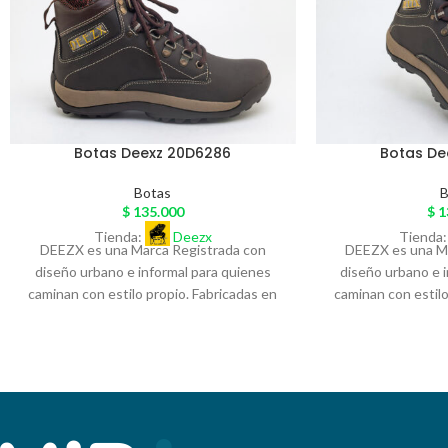
Botas Deexz 20D6286
Botas De
Botas
B
$
135.000
$
1
Tienda:
Deezx
Tienda
DEEZX es una Marca Registrada con
DEEZX es una Ma
diseño urbano e informal para quienes
diseño urbano e 
caminan con estilo propio. Fabricadas en
caminan con estilo
material sintético de excelente calidad, y
material sintético 
sobre pedido exclusivo en cuero legítimo,
sobre pedido exclu
con detalles únicos y acabados
con detalles 
artesanales, nuestras botas combinan
artesanales, nue
diseño y autenticidad. Cada par DEEZX es
diseño y autentici
más que calzado: es una declaración de
más que calzado: 
actitud. Perfectas para quienes buscan
actitud. Perfecta