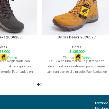
exz 20D6288
Botas Deexz 20D6577
otas
Botas
35.000
$
135.000
:
Deezx
Tienda:
Deezx
rca Registrada con
DEEZX es una Marca Registrada con
informal para quienes
diseño urbano e informal para quienes
 propio. Fabricadas en
caminan con estilo propio. Fabricadas en
de excelente calidad, y
material sintético de excelente calidad, y
sivo en cuero legítimo,
sobre pedido exclusivo en cuero legítimo,
únicos y acabados
con detalles únicos y acabados
stras botas combinan
artesanales, nuestras botas combinan
dad. Cada par DEEZX es
diseño y autenticidad. Cada par DEEZX es
Términos 
es una declaración de
más que calzado: es una declaración de
Términos
s para quienes buscan
actitud. Perfectas para quienes buscan