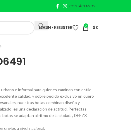
CONTÁCTANOS
0
LOGIN / REGISTER
$
0
D6491
urbano e informal para quienes caminan con estilo
 excelente calidad, y sobre pedido exclusivo en cuero
rtesanales, nuestras botas combinan diseño y
lzado: es una declaración de actitud. Perfectas
 botas se adaptan al ritmo de la ciudad. , DEEZX
n envíos a nivel nacional.