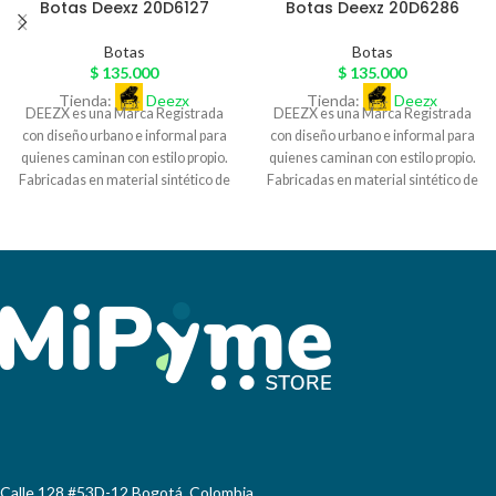
Botas Deexz 20D6127
Botas Deexz 20D6286
Botas
Botas
$
135.000
$
135.000
Tienda:
Deezx
Tienda:
Deezx
DEEZX es una Marca Registrada
DEEZX es una Marca Registrada
con diseño urbano e informal para
con diseño urbano e informal para
quienes caminan con estilo propio.
quienes caminan con estilo propio.
Fabricadas en material sintético de
Fabricadas en material sintético de
excelente calidad, y sobre pedido
excelente calidad, y sobre pedido
exclusivo en cuero legítimo, con
exclusivo en cuero legítimo, con
detalles únicos y acabados
detalles únicos y acabados
artesanales, nuestras botas
artesanales, nuestras botas
combinan diseño y autenticidad.
combinan diseño y autenticidad.
Cada par DEEZX es más que
Cada par DEEZX es más que
calzado: es una declaración de
calzado: es una declaración de
actitud. Perfectas para quienes
actitud. Perfectas para quienes
buscan diferenciarse, nuestras
buscan diferenciarse, nuestras
botas se adaptan al ritmo de la
botas se adaptan al ritmo de la
ciudad. , DEEZX representa
ciudad. , DEEZX representa
nuestra propia cultura. Ventas para
nuestra propia cultura. Ventas para
mayoristas y comprador final con
mayoristas y comprador final con
envíos a nivel nacional.
envíos a nivel nacional.
Calle 128 #53D-12 Bogotá, Colombia