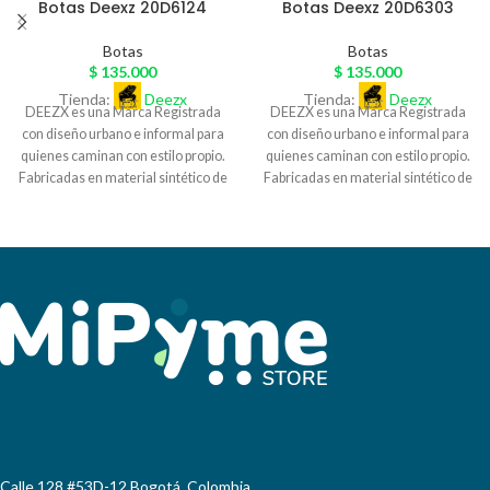
Botas Deexz 20D6124
Botas Deexz 20D6303
Botas
Botas
$
135.000
$
135.000
Tienda:
Deezx
Tienda:
Deezx
DEEZX es una Marca Registrada
DEEZX es una Marca Registrada
con diseño urbano e informal para
con diseño urbano e informal para
quienes caminan con estilo propio.
quienes caminan con estilo propio.
Fabricadas en material sintético de
Fabricadas en material sintético de
excelente calidad, y sobre pedido
excelente calidad, y sobre pedido
exclusivo en cuero legítimo, con
exclusivo en cuero legítimo, con
detalles únicos y acabados
detalles únicos y acabados
artesanales, nuestras botas
artesanales, nuestras botas
combinan diseño y autenticidad.
combinan diseño y autenticidad.
Cada par DEEZX es más que
Cada par DEEZX es más que
calzado: es una declaración de
calzado: es una declaración de
actitud. Perfectas para quienes
actitud. Perfectas para quienes
buscan diferenciarse, nuestras
buscan diferenciarse, nuestras
botas se adaptan al ritmo de la
botas se adaptan al ritmo de la
ciudad. , DEEZX representa
ciudad. , DEEZX representa
nuestra propia cultura. Ventas para
nuestra propia cultura. Ventas para
mayoristas y comprador final con
mayoristas y comprador final con
envíos a nivel nacional.
envíos a nivel nacional.
Calle 128 #53D-12 Bogotá, Colombia