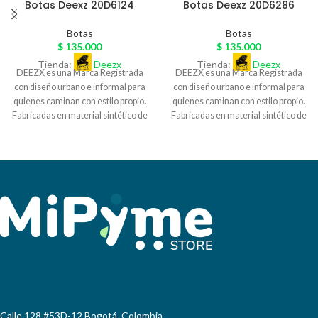
Botas Deexz 20D6124
Botas Deexz 20D6286
Botas
Botas
$
135.000
$
135.000
Tienda:
Deezx
Tienda:
Deezx
DEEZX es una Marca Registrada
DEEZX es una Marca Registrada
con diseño urbano e informal para
con diseño urbano e informal para
quienes caminan con estilo propio.
quienes caminan con estilo propio.
Fabricadas en material sintético de
Fabricadas en material sintético de
excelente calidad, y sobre pedido
excelente calidad, y sobre pedido
exclusivo en cuero legítimo, con
exclusivo en cuero legítimo, con
detalles únicos y acabados
detalles únicos y acabados
artesanales, nuestras botas
artesanales, nuestras botas
combinan diseño y autenticidad.
combinan diseño y autenticidad.
Cada par DEEZX es más que
Cada par DEEZX es más que
calzado: es una declaración de
calzado: es una declaración de
actitud. Perfectas para quienes
actitud. Perfectas para quienes
buscan diferenciarse, nuestras
buscan diferenciarse, nuestras
botas se adaptan al ritmo de la
botas se adaptan al ritmo de la
ciudad. , DEEZX representa
ciudad. , DEEZX representa
nuestra propia cultura. Ventas para
nuestra propia cultura. Ventas para
mayoristas y comprador final con
mayoristas y comprador final con
envíos a nivel nacional.
envíos a nivel nacional.
Calle 128 #53D-12 Bogotá, Colombia