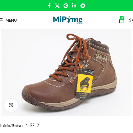
0
MENU
$
Click to enlarge
Inicio
Botas