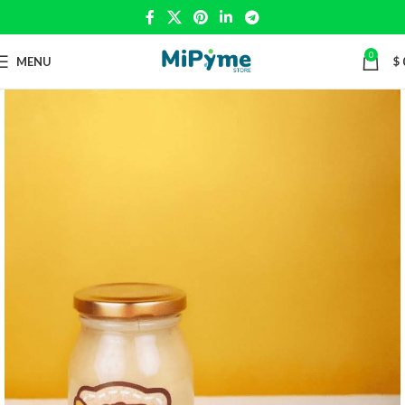
0
MENU
$