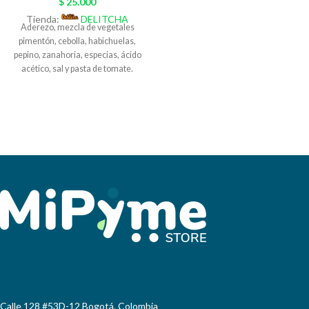
$
25.000
combina los beneficios de la yuca
Tienda:
DELITCHA
con la proteína de las semillas de
Aderezo, mezcla de vegetales
Ajonjolí, chía y quínua en su estado
pimentón, cebolla, habichuelas,
natural, es crocante y deliciosa.
pepino, zanahoria, especias, ácido
Presentación:Paquete por 5
acético, sal y pasta de tomate.
unidades Empaque:Al vacio
Sabor agridulce artesanal,
Conservación:En congelación
empacado al vacío. Alimento
Cosumo:Antes de 8 meses ENVIOS
nutritivo y saludable con alto
NACIONALES: desde 3 Productos
contenido de agua, vitaminas y
nutriarepa Preparación:Del
minerales esenciales para nuestro
congelador directo al tejo, sarten o
organismo. Presentación 370
plancha bien caliente (no
gramos en variedad de atún,
descongelar) a fuego medio bajo
vegetales y jalapeños (picante).
(opcional agregarle algún tipo de
Una vez abierto refrigerar y
grasa), dejar quietas de 5 a 7
consumir en el menor tiempo.
minutos y luego voltear, asar al
Acompáñalo con carnes blancas ,
gusto. LO MEJOR! Producto Sin
rojas, pan tostado galletas, quesos,
aditivos-Conservantes-Gluten-
entre otros.
Azucar-Apto para Vegano.
Nutriarepa
Calle 128 #53D-12 Bogotá, Colombia