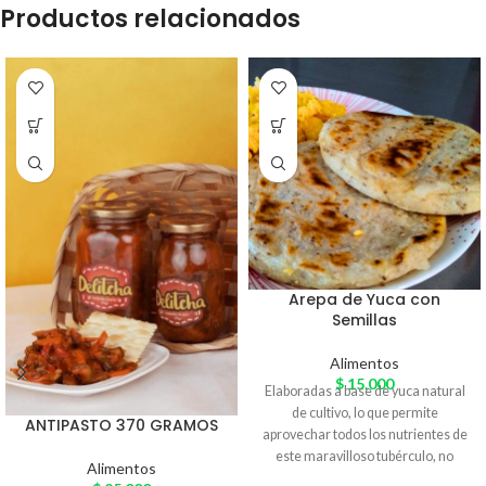
Productos relacionados
Arepa de Yuca con
Semillas
Alimentos
$
15.000
Elaboradas a base de yuca natural
de cultivo, lo que permite
ANTIPASTO 370 GRAMOS
aprovechar todos los nutrientes de
este maravilloso tubérculo, no
Alimentos
contiene ningún tipo de lácteo,