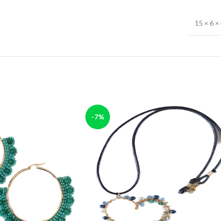
15 × 6 ×
-7%