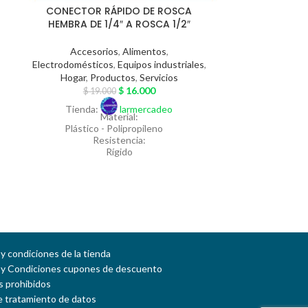
CONECTOR RÁPIDO DE ROSCA
HEMBRA DE 1/4″ A ROSCA 1/2″
FILTRO D
Accesorios
,
Alimentos
,
Electrodomésticos
,
Equipos industriales
,
Hogar
,
Productos
,
Servicios
Acces
$
16.000
$
19.000
Electrodomést
Tienda:
larmercadeo
Hogar
,
P
Material:
$
68
Plástico - Polipropileno
Resistencia:
Tienda
Rígido
Garantiza
Un (1) mes por daños de fábrica
Color:
Blanco
Aplicación:
Para filtros de agua y filtros de Osmosis
Inversa
El Valor del FLETE debe cancelarse al
y condiciones de la tienda
recibo del Pedido
 y Condiciones cupones de descuento
 prohibidos
de tratamiento de datos