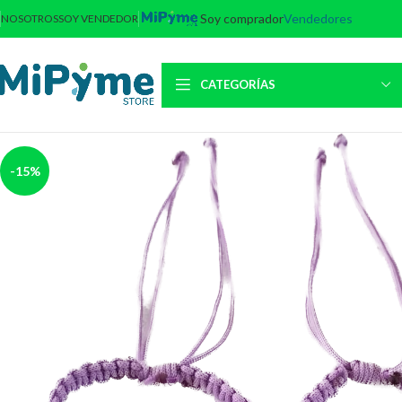
Soy comprador
Vendedores
NOSOTROS
SOY VENDEDOR
CATEGORÍAS
-15%