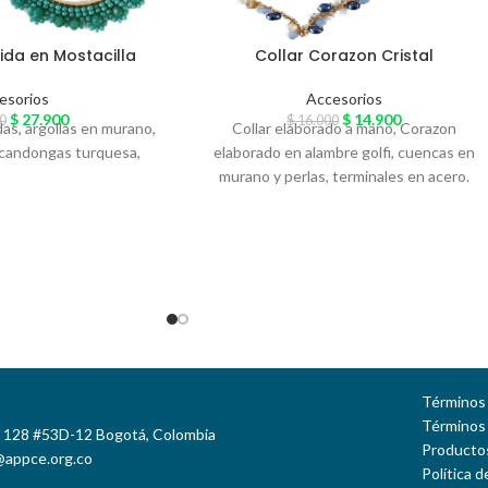
da en Mostacilla
Collar Corazon Cristal
esorios
Accesorios
$
27.900
$
14.900
0
$
16.000
s, argollas en murano,
Collar elaborado a mano, Corazon
, candongas turquesa,
elaborado en alambre golfi, cuencas en
murano y perlas, terminales en acero.
Términos 
Términos
e 128 #53D-12 Bogotá, Colombia
Productos
@appce.org.co
Política 