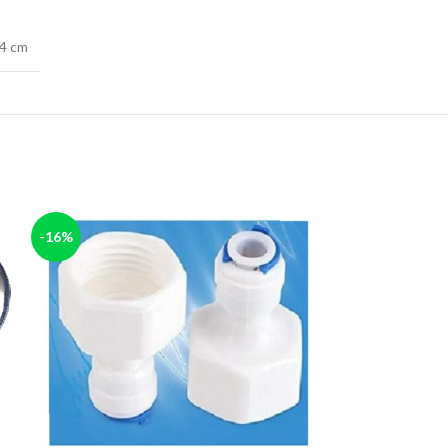
 4 cm
-16%
-4%