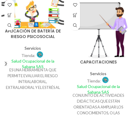
APLICACIÓN DE BATERÍA DE
RIESGO PSICOSOCIAL
Servicios
Tienda:
Salud Ocupacional de la
CAPACITACIONES
Sabana SAS
ES UNA HERRAMIENTA QUE
Servicios
PERMITE EVALUAR EL RIESGO
Tienda:
INTRALABORAL,
Salud Ocupacional de la
EXTRALABORAL Y EL ESTRÉS AL
Sabana SAS
QUE SE ENFRENTAN LOS
CONJUNTO DE ACTIVIDADES
TRABAJADORES. LA
DIDÁCTICAS QUE ESTÁN
APLICACIÓN DE ESTE
ORIENTADAS A AMPLIAR LOS
INSTRUMENTO Y EL ANÁLISIS DE
CONOCIMIENTOS, O LAS
LOS RESULTADOS QUE REALIZA
APTITUDES Y HABILIDADES.
UN PSICÓLOGO OCUPACIONAL
ESTA PERMITE A LOS
PERMITIRÁN DETERMINAR LA
TRABAJADORES TENER UN