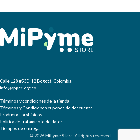
CONDUCTA A SEGUIR EN SU
MEJOR RENDIMIENTO LABORAL
EMPRESA.
GRACIAS A LA ADAPTACIÓN DE
LAS EXIGENCIAS CAMBIANTES
DEL ENTORNO.
•
CAPACITACIÓN INICIAL AL
COMITÉ DE CONVIVENCIA
LABORAL CCL • CAPACITACIÓN
INICIAL AL COMITÉ DE COPASST
• RESOLUCIÓN DE CONFLICTOS
CCL • RESILIENCIA • LIDERAZGO
PARA TODOS • COMUNICACIÓN
ASERTIVA 1 • COMUNICACIÓN
Calle 128 #53D-12 Bogotá, Colombia
ASERTIVA 2 • SERVICIO Y
ATENCIÓN AL CLIENTE •
info@appce.org.co
LIDERAZGO DE EQUIPOS DE
TRABAJO • TELETRABAJO Y
Términos y condiciones de la tienda
SALUD MENTAL • RIESGO
Términos y Condiciones cupones de descuento
PSICOSOCIAL • ACOSO
Productos prohibidos
LABORAL • VIDA Y TRABAJO,
Política de tratamiento de datos
CLAVES PARA LA AUTOGESTIÓN
Tiempos de entrega
• ACOSO LABORAL Y TRABAJO
© 2026
MiPyme Store
. All rights reserved
EN CASA • METODOLOGÍAS DE