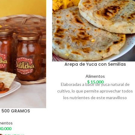
Arepa de Yuca con Semillas
Alimentos
$
15.000
Elaboradas a base de yuca natural de
cultivo, lo que permite aprovechar todos
los nutrientes de este maravilloso
tubérculo, no contiene ningún tipo de
O 500 GRAMOS
lácteo, combina los beneficios de la yuca
con la proteína de las semillas de Ajonjolí,
mentos
chía y quínua en su estado natural, es
0.000
crocante y deliciosa.