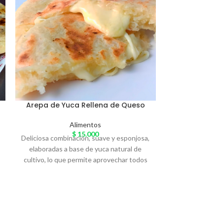
Choc
Alime
$
18
Tienda:
Arepa de Yuca Rellena de Queso
Mantequilla de 
en polvo, endu
Alimentos
Deliciosa par
$
15.000
Deliciosa combinación, suave y esponjosa,
elaboradas a base de yuca natural de
cultivo, lo que permite aprovechar todos
los nutrientes de este maravilloso
tubérculo, se rellena de queso semi duro,
semi graso y lo mejor es que comprando
estas arepas estas apoyando el agro
santandereano. Presentación:Paquete