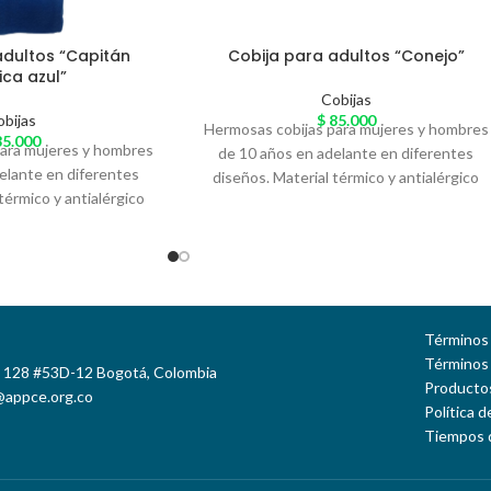
adultos “Capitán
Cobija para adultos “Conejo”
ca azul”
Cobijas
obijas
$
85.000
Hermosas cobijas para mujeres y hombres
5.000
para mujeres y hombres
de 10 años en adelante en diferentes
elante en diferentes
diseños. Material térmico y antialérgico
térmico y antialérgico
llamado 'Piel de Conejo' especial para el
onejo' especial para el
arrunche en casa. Variedad de colores
. Variedad de colores
Términos 
Términos
e 128 #53D-12 Bogotá, Colombia
Productos
@appce.org.co
Política 
Tiempos 