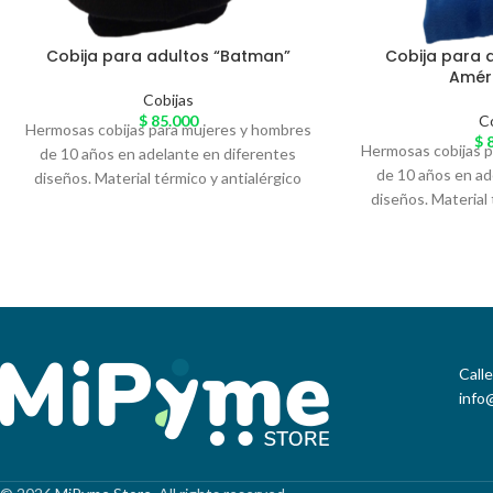
Cobija para adultos “Batman”
Cobija para 
Améri
Cobijas
$
85.000
C
Hermosas cobijas para mujeres y hombres
$
8
Hermosas cobijas 
de 10 años en adelante en diferentes
de 10 años en ad
diseños. Material térmico y antialérgico
diseños. Material 
llamado 'Piel de Conejo' especial para el
llamado 'Piel de C
arrunche en casa. Variedad de colores
arrunche en casa
Call
info