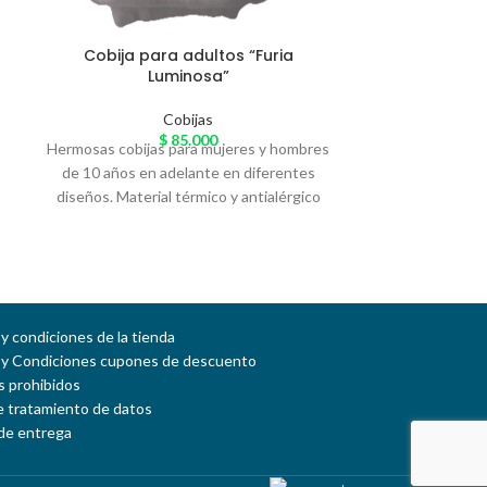
Cobija para adultos “Furia
Cobija par
Luminosa”
Cobijas
Hermosas cobij
$
85.000
Hermosas cobijas para mujeres y hombres
de 10 años en
de 10 años en adelante en diferentes
diseños. Mater
diseños. Material térmico y antialérgico
llamado 'Piel d
llamado 'Piel de Conejo' especial para el
arrunche en c
arrunche en casa. Variedad de colores
y condiciones de la tienda
 y Condiciones cupones de descuento
 prohibidos
de tratamiento de datos
de entrega