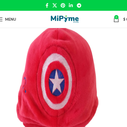
0
MENU
$