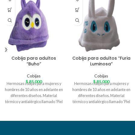
Cobija para adultos
Cobija para adultos “Furia
“Buho”
Luminosa”
Cobijas
Cobijas
$
85.000
$
85.000
Hermosas cobijas para mujeres y
Hermosas cobijas para mujeres y
hombres de 10 años en adelante en
hombres de 10 años en adelante en
diferentes diseños. Material
diferentes diseños. Material
térmico y antialérgico llamado 'Piel
térmico y antialérgico llamado 'Piel
de Conejo' especial para el
de Conejo' especial para el
arrunche en casa. Variedad de
arrunche en casa. Variedad de
colores
colores