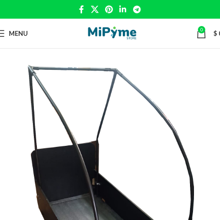
0
MENU
$