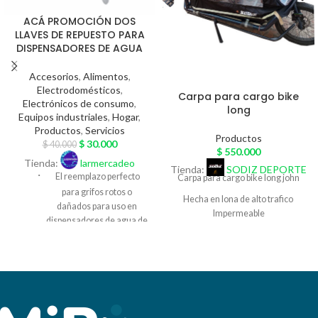
ACÁ PROMOCIÓN DOS
LLAVES DE REPUESTO PARA
DISPENSADORES DE AGUA
Accesorios
,
Alimentos
,
Electrodomésticos
,
Carpa para cargo bike
Electrónicos de consumo
,
long
Equipos industriales
,
Hogar
,
Productos
,
Servicios
Productos
$
30.000
$
40.000
$
550.000
Tienda:
larmercadeo
Tienda:
SODIZ DEPORTE
·
El reemplazo perfecto
Carpa para cargo bike long john
para grifos rotos o
Hecha en lona de alto trafico
dañados para uso en
Impermeable
dispensadores de agua de
varias marcas
Colores NEGRO-GRIS-VERDE-
ROJO-NARANJA-AZUL
·
Material,
Ventanas transparentes con
hecho de plástico 100%
cremalleras
nuevo, ligero y duradero,
calidad alimentaria
Sistema de agarre a la cargo